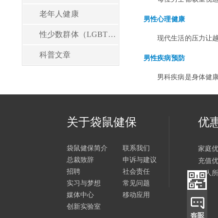
老年人健康
男性心理健康
性少数群体（LGBT）健康
现代生活的压力让
科普文章
男性疾病预防
男科疾病是身体健康
关于袋鼠健保
优
袋鼠健保简介
联系我们
家庭
总裁致辞
申诉与建议
充值
招聘
社会责任
个人
实习与梦想
常见问题
媒体中心
移动应用
创新实验室