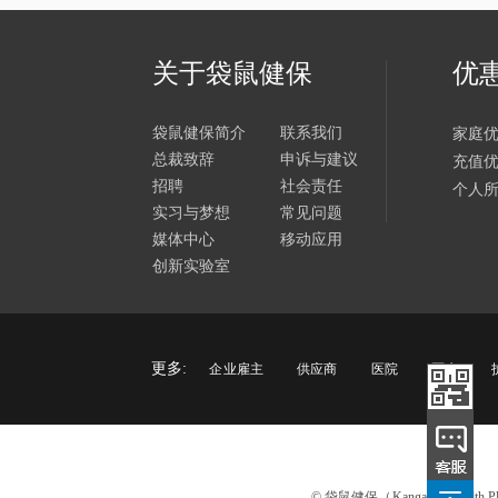
关于袋鼠健保
优
袋鼠健保简介
联系我们
家庭
总裁致辞
申诉与建议
充值
招聘
社会责任
个人
实习与梦想
常见问题
媒体中心
移动应用
创新实验室
更多:
企业雇主
供应商
医院
医生
© 袋鼠健保（Kangaroo Healt