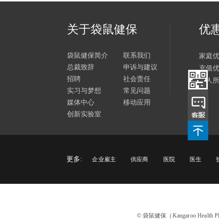
关于袋鼠健保
优
袋鼠健保简介
联系我们
家庭
总裁致辞
申诉与建议
充值
招聘
社会责任
个人
实习与梦想
常见问题
媒体中心
移动应用
创新实验室
更多:
企业雇主
供应商
医院
医生
© 袋鼠健保（Kangaroo Healt